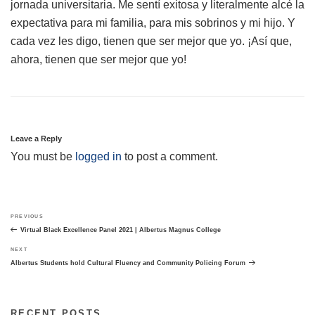
jornada universitaria. Me sentí exitosa y literalmente alcé la
expectativa para mi familia, para mis sobrinos y mi hijo. Y
cada vez les digo, tienen que ser mejor que yo. ¡Así que,
ahora, tienen que ser mejor que yo!
Leave a Reply
You must be
logged in
to post a comment.
Post
Previous
PREVIOUS
navigation
Post
Virtual Black Excellence Panel 2021 | Albertus Magnus College
Next
NEXT
Post
Albertus Students hold Cultural Fluency and Community Policing Forum
RECENT POSTS