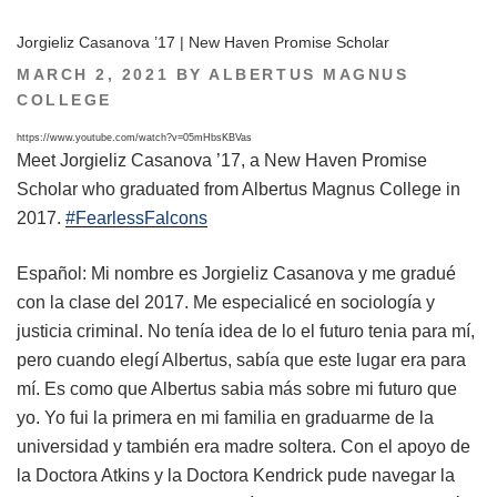
Jorgieliz Casanova ’17 | New Haven Promise Scholar
POSTED
MARCH 2, 2021
BY
ALBERTUS MAGNUS
ON
COLLEGE
https://www.youtube.com/watch?v=05mHbsKBVas
Meet Jorgieliz Casanova ’17, a New Haven Promise
Scholar who graduated from Albertus Magnus College in
2017.
#FearlessFalcons
Español: Mi nombre es Jorgieliz Casanova y me gradué
con la clase del 2017. Me especialicé en sociología y
justicia criminal. No tenía idea de lo el futuro tenia para mí,
pero cuando elegí Albertus, sabía que este lugar era para
mí. Es como que Albertus sabia más sobre mi futuro que
yo. Yo fui la primera en mi familia en graduarme de la
universidad y también era madre soltera. Con el apoyo de
la Doctora Atkins y la Doctora Kendrick pude navegar la